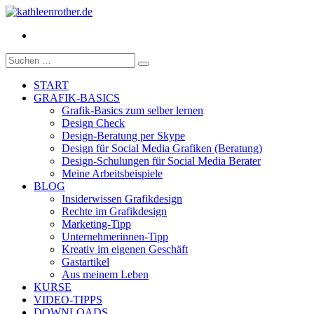
Facebook
Suche
nach:
START
GRAFIK-BASICS
Grafik-Basics zum selber lernen
Design Check
Design-Beratung per Skype
Design für Social Media Grafiken (Beratung)
Design-Schulungen für Social Media Berater
Meine Arbeitsbeispiele
BLOG
Insiderwissen Grafikdesign
Rechte im Grafikdesign
Marketing-Tipp
Unternehmerinnen-Tipp
Kreativ im eigenen Geschäft
Gastartikel
Aus meinem Leben
KURSE
VIDEO-TIPPS
DOWNLOADS