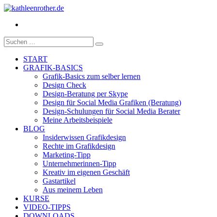
Facebook
Suche
nach:
START
GRAFIK-BASICS
Grafik-Basics zum selber lernen
Design Check
Design-Beratung per Skype
Design für Social Media Grafiken (Beratung)
Design-Schulungen für Social Media Berater
Meine Arbeitsbeispiele
BLOG
Insiderwissen Grafikdesign
Rechte im Grafikdesign
Marketing-Tipp
Unternehmerinnen-Tipp
Kreativ im eigenen Geschäft
Gastartikel
Aus meinem Leben
KURSE
VIDEO-TIPPS
DOWNLOADS