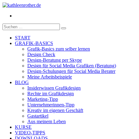
Facebook
Suche
nach:
START
GRAFIK-BASICS
Grafik-Basics zum selber lernen
Design Check
Design-Beratung per Skype
Design für Social Media Grafiken (Beratung)
Design-Schulungen für Social Media Berater
Meine Arbeitsbeispiele
BLOG
Insiderwissen Grafikdesign
Rechte im Grafikdesign
Marketing-Tipp
Unternehmerinnen-Tipp
Kreativ im eigenen Geschäft
Gastartikel
Aus meinem Leben
KURSE
VIDEO-TIPPS
DOWNLOADS