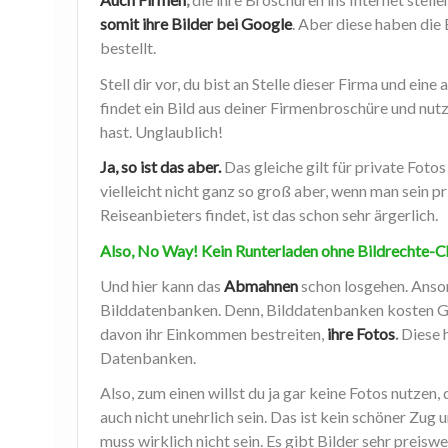
somit ihre Bilder bei Google
. Aber diese haben die
bestellt.
Stell dir vor, du bist an Stelle dieser Firma und ei
findet ein Bild aus deiner Firmenbroschüre und nut
hast. Unglaublich!
Ja, so ist das aber.
Das gleiche gilt für private Foto
vielleicht nicht ganz so groß aber, wenn man sein p
Reiseanbieters findet, ist das schon sehr ärgerlich.
Also, No Way! Kein Runterladen ohne Bildrechte-
Und hier kann das
Abmahnen
schon losgehen. Anso
Bilddatenbanken. Denn, Bilddatenbanken kosten G
davon ihr Einkommen bestreiten,
ihre Fotos
.
Diese h
Datenbanken.
Also, zum einen willst du ja gar keine Fotos nutzen
auch nicht unehrlich sein. Das ist kein schöner Z
muss wirklich nicht sein. Es gibt Bilder sehr preisw