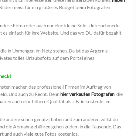
 Bilder meist für ein größeres Budget beim Fotografen
ne andere Firma oder auch nur eine kleine Solo-Unternehmerin
zt es einfach für ihre Website. Und das wo DU dafür bezahlt
s die in Unmengen im Netz stehen. Da ist das Ärgernis
rivates tolles Urlaubsfoto auf dem Portal eines
Check!
nsten machen das professionell Firmen im Auftrag von
eld. Und auch zu Recht. Denn
hier verkaufen Fotografen
, die
aben auch eine höhere Qualität als z.B. in kostenlosen
, die andere schon genutzt haben und zum anderen willst du
ug und die Abmahngebühren gehen zudem in die Tausende. Das
ert und auch viele gute Fotos kostenlos.