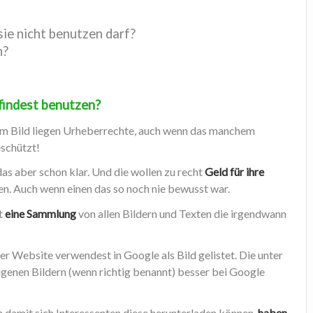
ie nicht benutzen darf?
n?
 findest benutzen?
m Bild liegen Urheberrechte, auch wenn das manchem
eschützt!
as aber schon klar. Und die wollen zu recht
Geld für ihre
uen. Auch wenn einen das so noch nie bewusst war.
et
eine Sammlung
von allen Bildern und Texten die irgendwann
ner Website verwendest in Google als Bild gelistet. Die unter
eigenen Bildern (wenn richtig benannt) besser bei Google
en damit sich Interessenten diese herunterladen können,
haben