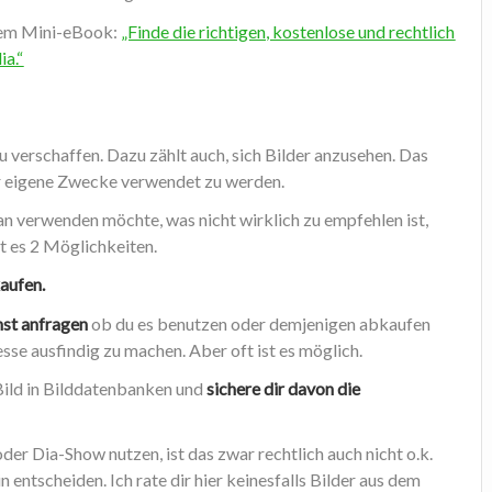
inem Mini-eBook:
„Finde die richtigen, kostenlose und rechtlich
ia.“
u verschaffen. Dazu zählt auch, sich Bilder anzusehen. Das
 für eigene Zwecke verwendet zu werden.
man verwenden möchte, was nicht wirklich zu empfehlen ist,
t es 2 Möglichkeiten.
kaufen.
nnst anfragen
ob du es benutzen oder demjenigen abkaufen
sse ausfindig zu machen. Aber oft ist es möglich.
 Bild in Bilddatenbanken und
sichere dir davon die
der Dia-Show nutzen, ist das zwar rechtlich auch nicht o.k.
n entscheiden. Ich rate dir hier keinesfalls Bilder aus dem